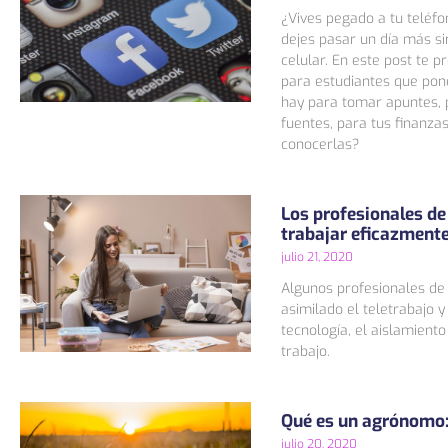
¿Vives pegado a tu teléfo
dejes pasar un día más si
celular. En este post te 
para estudiantes que pon
hay para tomar apuntes, p
fuentes, para tus finanza
conocerlas?
Los profesionales d
trabajar eficazment
julio 21, 2020
Algunos profesionales d
asimilado el teletrabajo 
tecnología, el aislamiento
trabajo.
Qué es un agrónomo:
julio 20, 2020