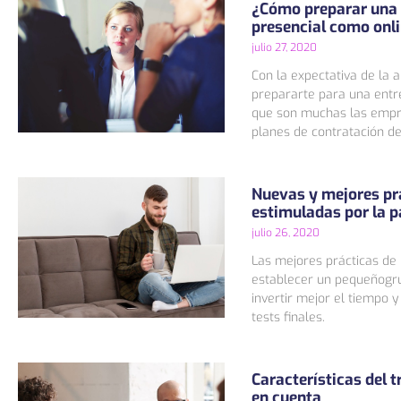
¿Cómo preparar una e
presencial como onl
julio 27, 2020
Con la expectativa de la 
prepararte para una entre
que son muchas las empr
planes de contratación de
Nuevas y mejores pr
estimuladas por la 
julio 26, 2020
Las mejores prácticas de
establecer un pequeñogr
invertir mejor el tiempo y
tests finales.
Características del t
en cuenta