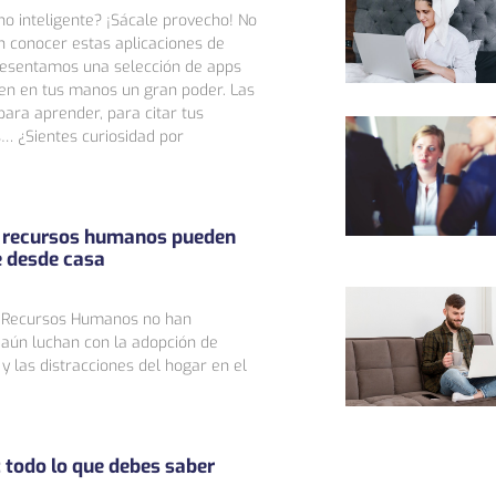
no inteligente? ¡Sácale provecho! No
n conocer estas aplicaciones de
presentamos una selección de apps
en en tus manos un gran poder. Las
ara aprender, para citar tus
s… ¿Sientes curiosidad por
e recursos humanos pueden
e desde casa
e Recursos Humanos no han
y aún luchan con la adopción de
 y las distracciones del hogar en el
 todo lo que debes saber