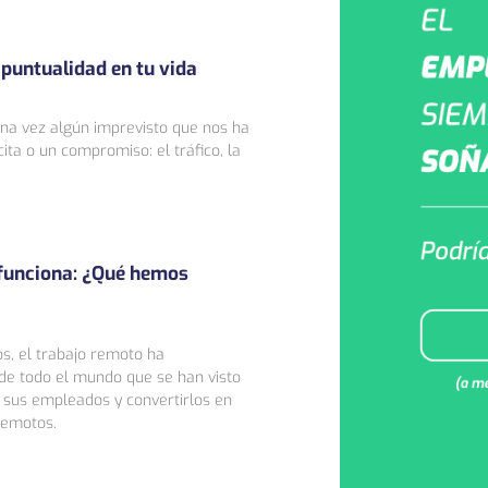
 puntualidad en tu vida
na vez algún imprevisto que nos ha
ita o un compromiso: el tráfico, la
 funciona: ¿Qué hemos
os, el trabajo remoto ha
 de todo el mundo que se han visto
 sus empleados y convertirlos en
remotos.