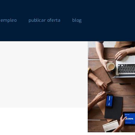
 empleo
publicar oferta
blog