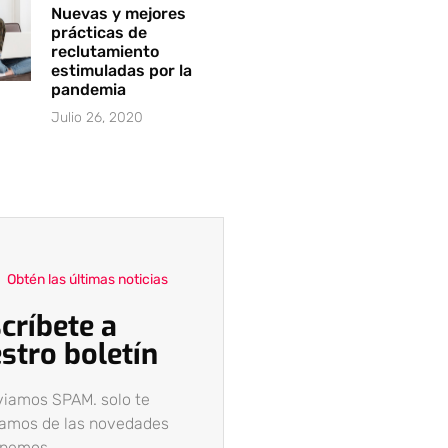
Nuevas y mejores
prácticas de
reclutamiento
estimuladas por la
pandemia
Julio 26, 2020
Obtén las últimas noticias
críbete a
stro boletín
viamos SPAM. solo te
camos de las novedades
enemos.