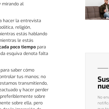
y mirando al
 hacer la entrevista
ítica, religión,
s mientras estás hablando
mientras le estás
 cada poco tiempo
para
ada esquiva denota falta
 para saber cómo
controlar tus manos; no
Sus
 estamos transmitiendo,
nue
eactuado y hacer perder
 preferiblemente sobre
No en
ente sobre ella, pero
notifi
que t