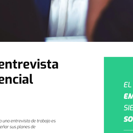
entrevista
encial
a una entrevista de trabajo es
eñar sus planes de