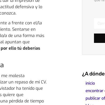
 dar la impresión de
 actitud defensiva y lo
 conozca.
te a frente con el/la
iento. Sentarse en
erlo/a de una forma más
bal apuntan que
,
por ello tú deberías
ta
¿A dónde 
o, me molesta
zar un repaso de mi CV.
inicio
vistador ha tenido que
encontrar
s quiere que
publicar o
una pérdida de tiempo