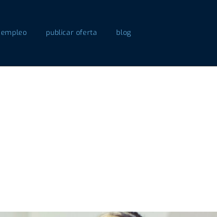
 empleo
publicar oferta
blog