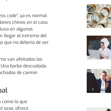
ss code”, ya es normal
lones chinos en el caso
ncluso en algunos
 llegar al extremo del
go que no debería de ser
mo van afeitados los
 Una barba descuidada,
nchados de carmín
bal
a como lo que
l sexo, ofrece