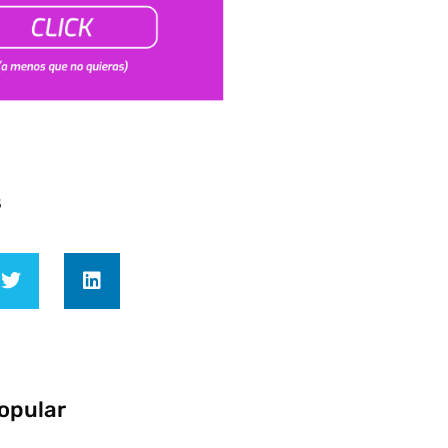
s
opular