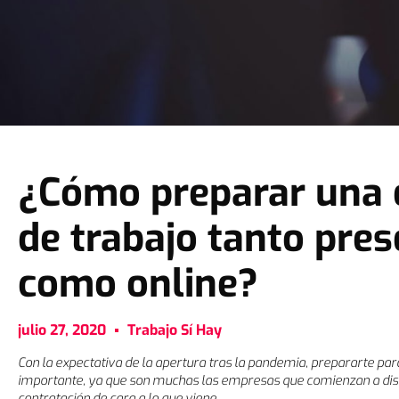
¿Cómo preparar una 
de trabajo tanto pres
como online?
julio 27, 2020
Trabajo Sí Hay
Con la expectativa de la apertura tras la pandemia, prepararte par
importante, ya que son muchas las empresas que comienzan a dis
contratación de cara a lo que viene.