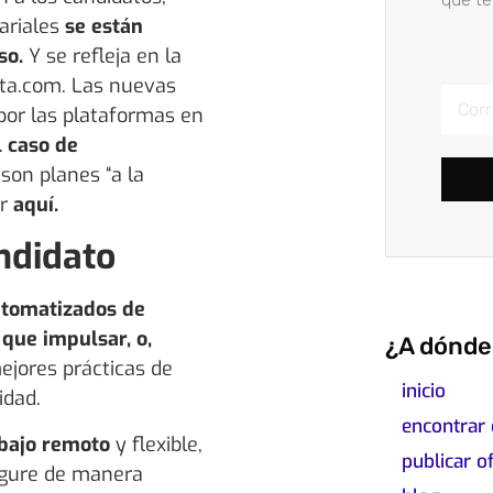
ariales
se están
so.
Y se refleja en la
ta.com. Las nuevas
por las plataformas en
l caso de
 son planes “a la
er
aquí.
ndidato
utomatizados de
 que impulsar, o,
¿A dónde 
jores prácticas de
inicio
idad.
encontrar
abajo remoto
y flexible,
publicar o
igure de manera