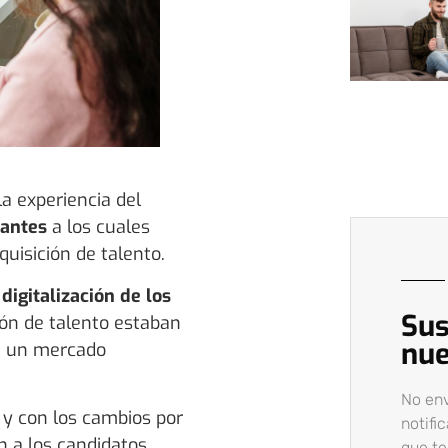
la experiencia del
tantes
a los cuales
uisición de talento.
igitalización de los
Sus
ción de talento estaban
nue
n un mercado
No en
y con los cambios por
notifi
 a los candidatos,
que t