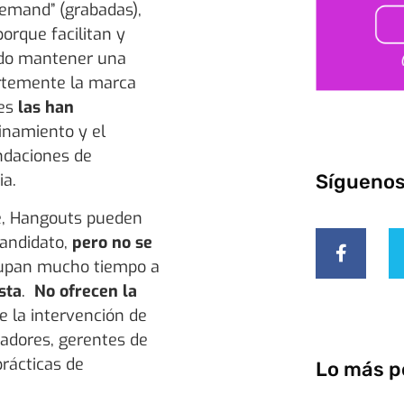
Demand” (grabadas),
orque facilitan y
endo mantener una
ertemente la marca
nes
las han
inamiento y el
ndaciones de
Sígueno
ia.
e, Hangouts pueden
candidato,
pero no se
cupan mucho tiempo a
sta
.
No ofrecen la
 la intervención de
tadores, gerentes de
prácticas de
Lo más p