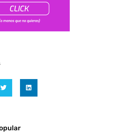
s
opular