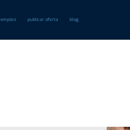
 empleo
publicar oferta
blog