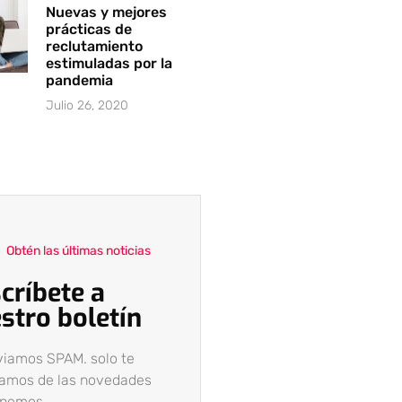
Nuevas y mejores
prácticas de
reclutamiento
estimuladas por la
pandemia
Julio 26, 2020
Obtén las últimas noticias
críbete a
stro boletín
viamos SPAM. solo te
camos de las novedades
enemos.