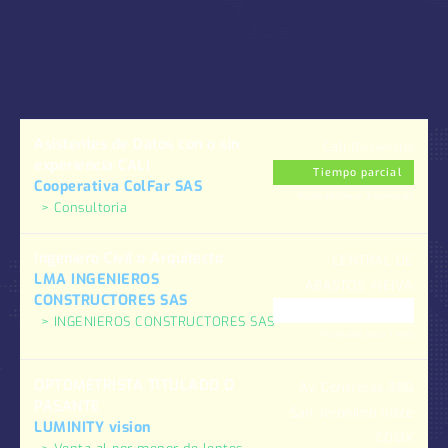
Asistentes de Datos con o sin
Cali
(En remoto)
experiencia CALI
Tiempo parcial
Cooperativa ColFar SAS
Publicado hace 3 semanas
Consultoria
Ingeniero Civil o Arquitecto
CENTRAL DE
LMA INGENIEROS
ABASTOS -NEIVA
CONSTRUCTORES SAS
Otro
INGENIEROS CONSTRUCTORES SAS
Publicado hace 1 mes
OPTOMETRISTA TITULADO O
Av. Contreras 386
PASANTE
San Jerónimo lídice
LUMINITY vision
CDMX