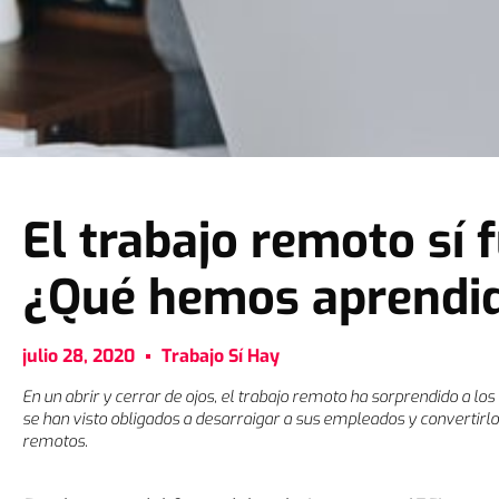
El trabajo remoto sí 
¿Qué hemos aprendi
julio 28, 2020
Trabajo Sí Hay
En un abrir y cerrar de ojos, el trabajo remoto ha sorprendido a lo
se han visto obligados a desarraigar a sus empleados y convertir
remotos.