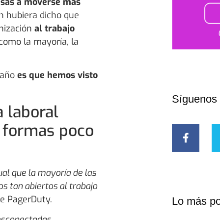
sas a moverse más
n hubiera dicho que
anización
al trabajo
 como la mayoría, la
e año
es que hemos visto
Síguenos
a laboral
e formas poco
al que la mayoría de las
 tan abiertos al trabajo
 de PagerDuty.
Lo más po
esconectadas.