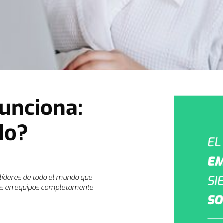
funciona:
do?
s líderes de todo el mundo que
los en equipos completamente