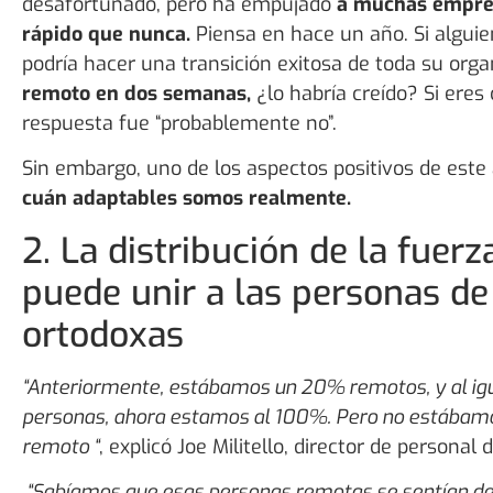
desafortunado, pero ha empujado
a muchas empre
rápido que nunca.
Piensa en hace un año. Si alguie
podría hacer una transición exitosa de toda su org
remoto en dos semanas,
¿lo habría creído? Si eres
respuesta fue “probablemente no”.
Sin embargo, uno de los aspectos positivos de est
cuán adaptables somos realmente.
2. La distribución de la fuerz
puede unir a las personas d
ortodoxas
“Anteriormente, estábamos un 20% remotos, y al igu
personas, ahora estamos al 100%. Pero no estábamos
remoto “
, explicó Joe Militello, director de personal
“Sabíamos que esas personas remotas se sentían d