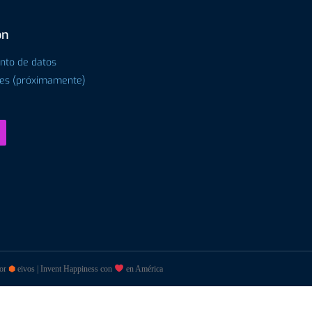
ón
ento de datos
tes (próximamente)
por
⬢
eivos | Invent Happiness con
en América