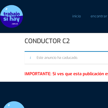
inicio
encontrar
CONDUCTOR C2
Este anuncio ha caducado.