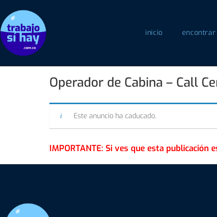
inicio
encontrar
Operador de Cabina – Call Ce
Este anuncio ha caducado.