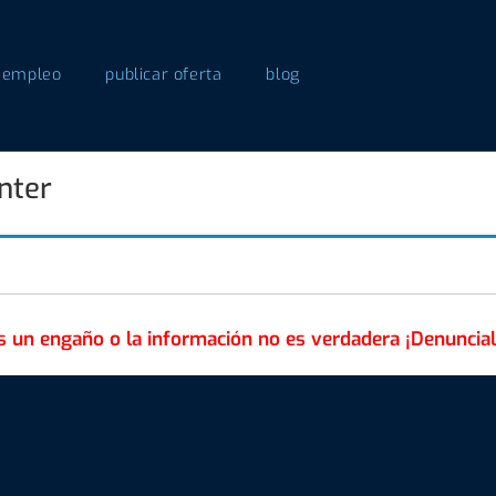
 empleo
publicar oferta
blog
nter