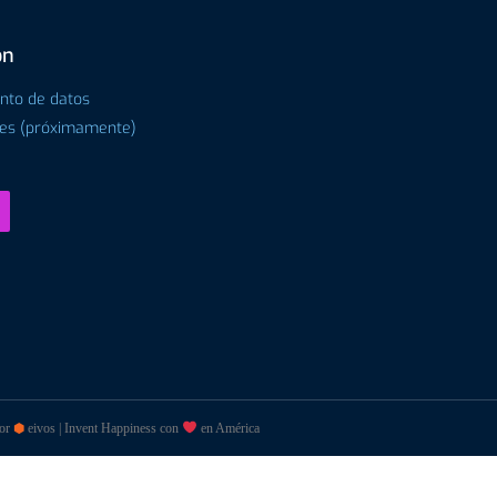
ón
ento de datos
tes (próximamente)
por
⬢
eivos | Invent Happiness con
en América