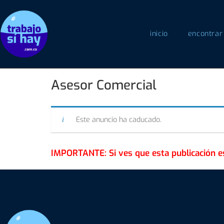
inicio
encontrar
Asesor Comercial
Este anuncio ha caducado.