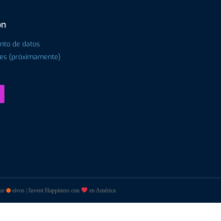
ón
ento de datos
tes (próximamente)
por
⬢
eivos | Invent Happiness con
en América