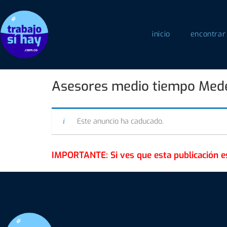
inicio
encontrar
Asesores medio tiempo Mede
Este anuncio ha caducado.