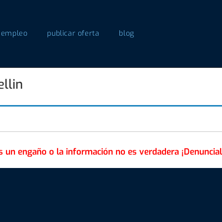
 empleo
publicar oferta
blog
llin