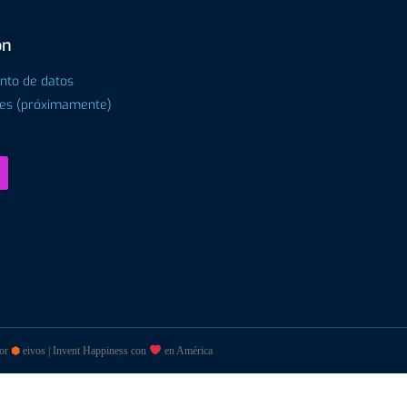
ón
ento de datos
tes (próximamente)
por
⬢
eivos | Invent Happiness con
en América