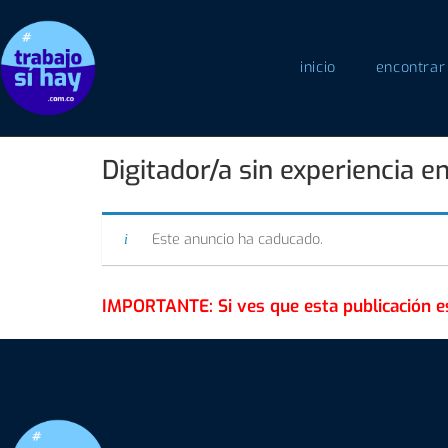
inicio
encontrar
Digitador/a sin experiencia en
Este anuncio ha caducado.