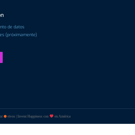
ón
ento de datos
tes (próximamente)
por
⬢
eivos | Invent Happiness con
en América