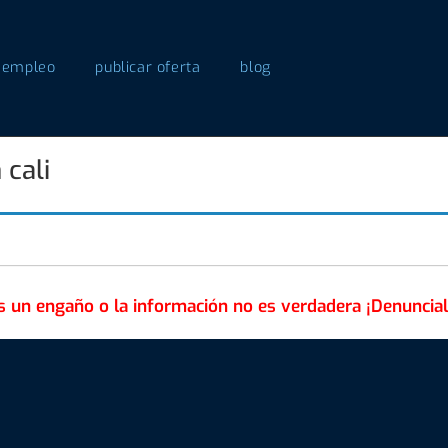
 empleo
publicar oferta
blog
 cali