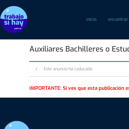
inicio
encontrar
Auxiliares Bachilleres o Estu
Este anuncio ha caducado.