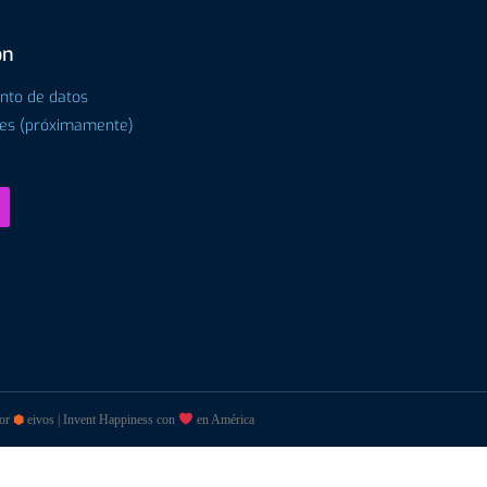
ón
ento de datos
tes (próximamente)
por
⬢
eivos | Invent Happiness con
en América