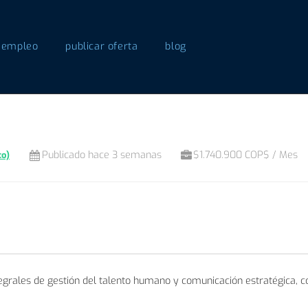
 empleo
publicar oferta
blog
Publicado hace 3 semanas
$1.740.900 COP$ / Mes
to)
rales de gestión del talento humano y comunicación estratégica, con