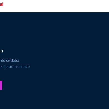
ón
ento de datos
tes (próximamente)