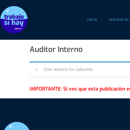
inicio
encontrar
Auditor Interno
Este anuncio ha caducado.