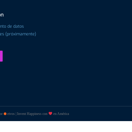
ón
ento de datos
tes (próximamente)
por
⬢
eivos | Invent Happiness con
en América