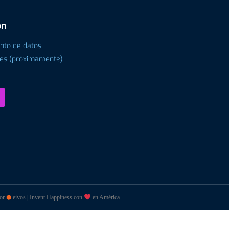
ón
ento de datos
tes (próximamente)
por
⬢
eivos | Invent Happiness con
en América