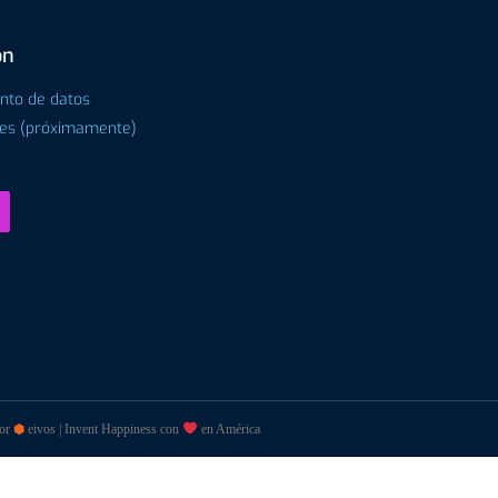
ón
ento de datos
tes (próximamente)
por
⬢
eivos | Invent Happiness con
en América