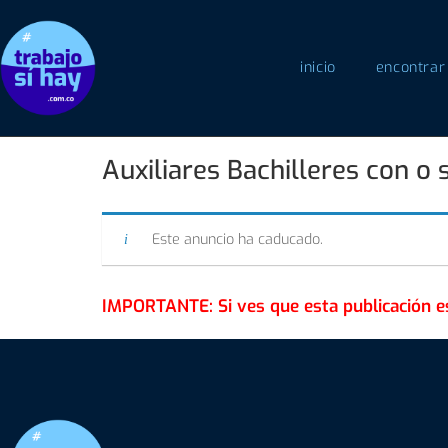
inicio
encontrar
Auxiliares Bachilleres con o 
Este anuncio ha caducado.