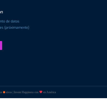
ón
ento de datos
tes (próximamente)
por
⬢
eivos | Invent Happiness con
en América